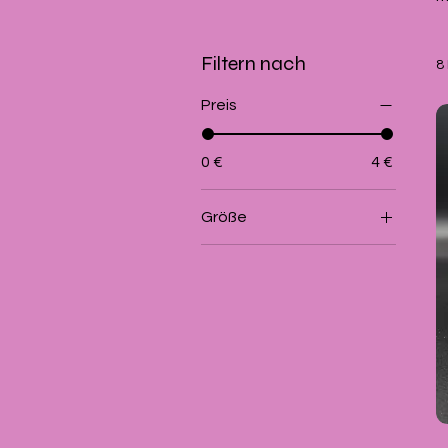
Filtern nach
8
Preis
0 €
4 €
Größe
100 gr im Beutel
120 gr im Beutel
40 gr im Beutel
80 gr im Beutel