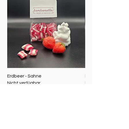
Erdbeer - Sahne
kleiner Bratapfel
Nicht verfügbar
Nicht verfügbar